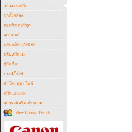
กล้องวงจรปิด
ขาตั้งกล้อง
คอมพิวเตอร์ชุด
จอยเกมส์
ตลับหมึก CANON
ตลับหมึก HP
ตู้กันชื้น
รางปลั๊กไฟ
ลำโพง,หูฟัง,ไมค์
หมึก EPSON
อุปกรณ์เสริม-ถ่ายภาพ
View Contact Details