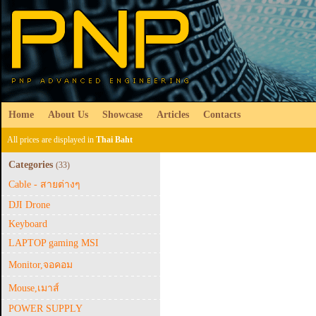
Home
About Us
Showcase
Articles
Contacts
All prices are displayed in
Thai Baht
Categories
(33)
Cable - สายต่างๆ
DJI Drone
Keyboard
LAPTOP gaming MSI
Monitor,จอคอม
Mouse,เมาส์
POWER SUPPLY