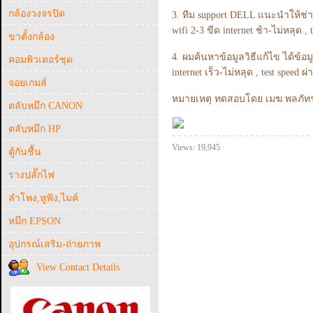
กล้องวงจรปิด
3. ทีม support DELL แนะนำให้ช่
wifi 2-3 ขีด internet ช้า-ไม่หลุด , 
ขาตั้งกล้อง
4. ผมค้นหาข้อมูลวิธีแก้ไข ได้ข้อ
คอมพิวเตอร์ชุด
internet เร็ว-ไม่หลุด , test speed 
จอยเกมส์
หมายเหตุ ทดสอบโดย เมฆ พลภัทร ว
ตลับหมึก CANON
ตลับหมึก HP
Views: 19,945
ตู้กันชื้น
รางปลั๊กไฟ
ลำโพง,หูฟัง,ไมค์
หมึก EPSON
อุปกรณ์เสริม-ถ่ายภาพ
View Contact Details